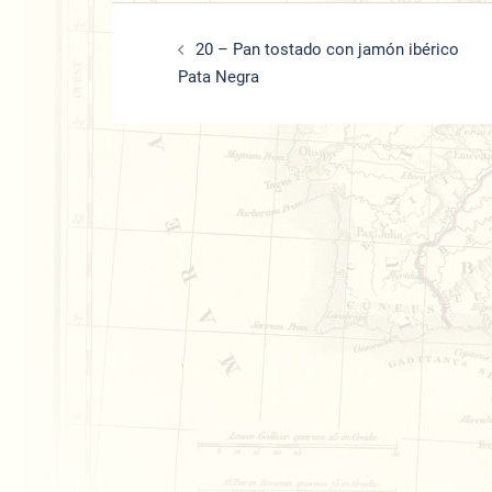
Beitrags-
20 – Pan tostado con jamón ibérico
Navigation
Pata Negra