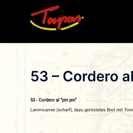
Zum
Inhalt
springen
53 – Cordero al
53 - Cordero al “pin pin”
Lammcarree (scharf), dazu geröstetes Brot mit Tom