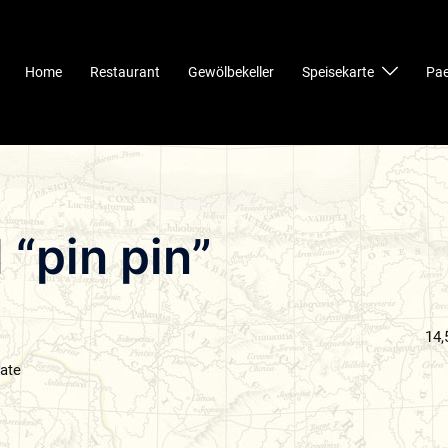
Home
Restaurant
Gewölbekeller
Speisekarte
Pae
 “pin pin”
14,
ate